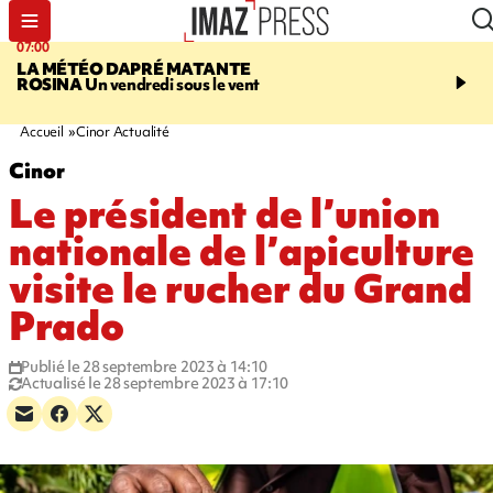
07:00
07:58
LA MÉTÉO DAPRÉ MATANTE
SAINT-DENIS
La réouv
ROSINA
Un vendredi sous le vent
téléphérique Papang fi
annulée à cause d'un p
technique
Accueil
Cinor Actualité
Cinor
Le président de l’union
nationale de l’apiculture
visite le rucher du Grand
Prado
Publié le 28 septembre 2023 à 14:10
Actualisé le 28 septembre 2023 à 17:10