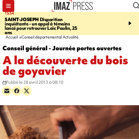
15:54
17:52
SAINT-JOSEPH
Disparition
SAINT-DENIS
Le Barac
inquiétante - un appel à témoins
dimanche pour l'arrivée
lancé pour retrouver Loïc Paulin, 25
cycliste
ans
Accueil
Conseil départemental Actualité
Conseil général - Journée portes ouvertes
A la découverte du bois
de goyavier
Publié le 28 avril 2013 à 08:10