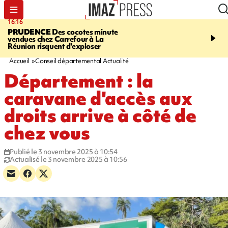
16:16
20:06
PRUDENCE
Des cocotes minute
À RETENIR CE SOIR
Vo
vendues chez Carrefour à La
l'Asie, mort d'une gram
Réunion risquent d'exploser
cocottes minute, Guan D
footballeurs
Accueil
Conseil départemental Actualité
Département : la
caravane d'accès aux
droits arrive à côté de
chez vous
Publié le 3 novembre 2025 à 10:54
Actualisé le 3 novembre 2025 à 10:56