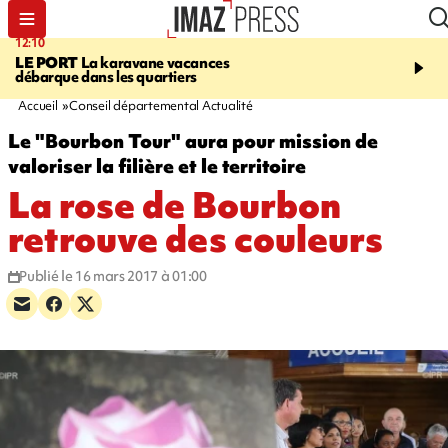
12:10
10:33
LE PORT
La karavane vacances
ASSOCIATIONS
Protec
débarque dans les quartiers
l’enfance - une nouvelle
Stop VIF organisée à La
Accueil
Conseil départemental Actualité
Le "Bourbon Tour" aura pour mission de
valoriser la filière et le territoire
La rose de Bourbon
retrouve des couleurs
Publié le 16 mars 2017 à 01:00