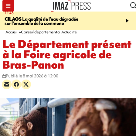
11:43
12:20
CILAOS
La qualité de l’eau dégradée
THAÏLANDE
Un adoles
sur l’ensemble de la commune
grands-parents puis six
dans son lycée
Accueil
Conseil départemental Actualité
Le Département présent
à la Foire agricole de
Bras-Panon
Publié le 8 mai 2026 à 12:00