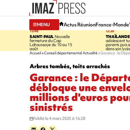
Actus Réunion
France-Monde
MENU
12:48
12:20
SAINT-PAUL
Nouvelle
THAÏLANDE
fermeture du Cap
adolescent tu
Lahoussaye du 10 au 15
parents puis 
août
dans son lycé
Accueil
Conseil départemental Actualité
Garance : le Dépa
Arbres tombés, toits arrachés
Garance : le Dépar
débloque une envel
millions d'euros pou
sinistrés
Publié le 4 mars 2025 à 16:28