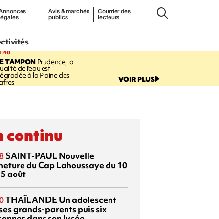
Annonces
Avis & marchés
Courrier des
légales
publics
lecteurs
ectivités
1:48
LE TAMPON
Prudence, la
ualité de l'eau est
égradée à la Plaine des
VOIR PLUS
afres
 continu
SAINT-PAUL
Nouvelle
8
meture du Cap Lahoussaye du 10
15 août
THAÏLANDE
Un adolescent
0
 ses grands-parents puis six
sonnes dans son lycée