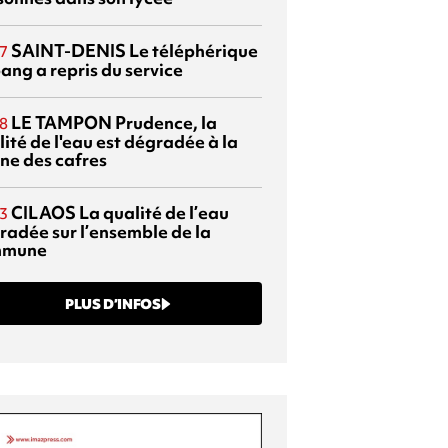
SAINT-DENIS
Le téléphérique
7
ang a repris du service
LE TAMPON
Prudence, la
8
ité de l'eau est dégradée à la
ine des cafres
CILAOS
La qualité de l’eau
3
radée sur l’ensemble de la
mmune
PLUS D’INFOS