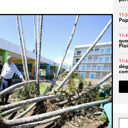
11:5
Pap
11:4
qual
Pla
11:4
dég
co