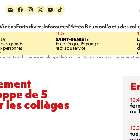
Vidéos
Faits divers
Inforoutes
Météo Réunion
L’actu des coll
11:57
1
Un
SAINT-DENIS
Le
e ses grands-
téléphérique Papang a
q
six personnes
repris du service
d
e
c
rtement débloque une enveloppe de 5 millions d'euros pour les collèges sinistrés
tement
En
oppe de 5
12:4
r les collèges
fer
au 
12:2
tue
per