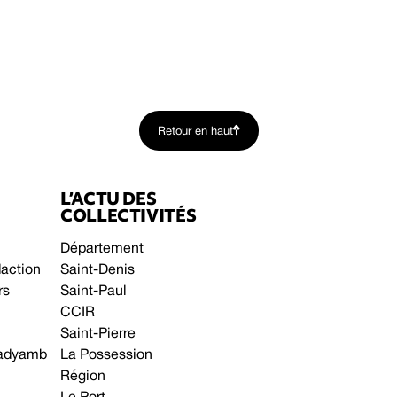
Retour en haut
L’ACTU DES
COLLECTIVITÉS
Département
daction
Saint-Denis
rs
Saint-Paul
CCIR
Saint-Pierre
 gadyamb
La Possession
Région