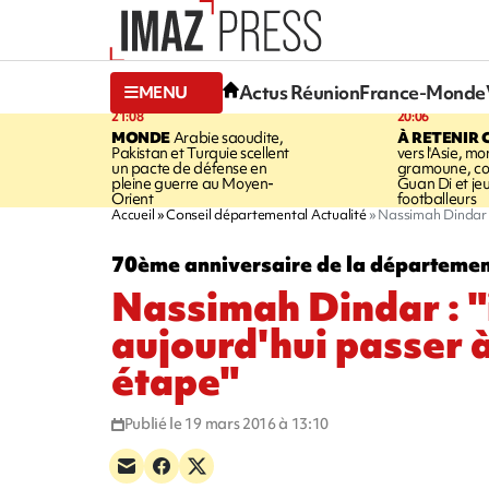
Actus Réunion
France-Monde
MENU
21:08
20:06
MONDE
Arabie saoudite,
À RETENIR 
Pakistan et Turquie scellent
vers l'Asie, mo
un pacte de défense en
gramoune, co
pleine guerre au Moyen-
Guan Di et je
Orient
footballeurs
Accueil
Conseil départemental Actualité
Nassimah Dindar : 
70ème anniversaire de la départemen
Nassimah Dindar : "i
aujourd'hui passer 
étape"
Publié le 19 mars 2016 à 13:10