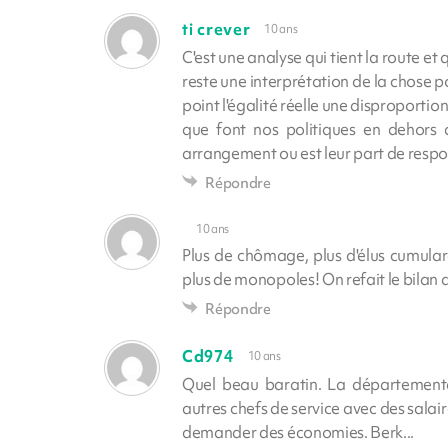
ti crever
10 ans
C'est une analyse qui tient la route et
reste une interprétation de la chose po
point l'égalité réelle une disproporti
que font nos politiques en dehors 
arrangement ou est leur part de respo
Répondre
10 ans
Plus de chômage, plus d'élus cumulard
plus de monopoles! On refait le bilan 
Répondre
Cd974
10 ans
Quel beau baratin. La départemental
autres chefs de service avec des salai
demander des économies. Berk...