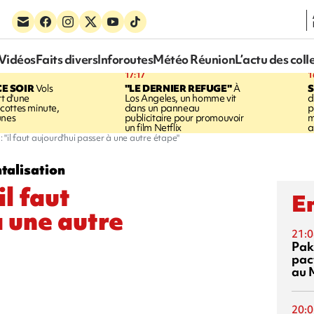
Vidéos
Faits divers
Inforoutes
Météo Réunion
L’actu des coll
17:17
1
CE SOIR
Vols
"LE DERNIER REFUGE"
À
S
rt d'une
Los Angeles, un homme vit
d
cottes minute,
dans un panneau
p
unes
publicitaire pour promouvoir
m
un film Netflix
a
"il faut aujourd'hui passer à une autre étape"
talisation
l faut
En
à une autre
21:0
Pak
pac
au 
20:0