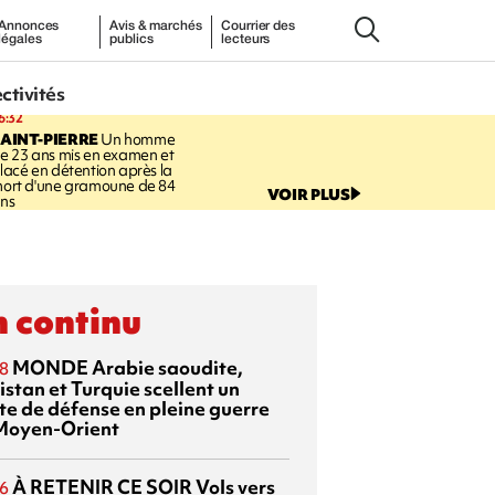
Annonces
Avis & marchés
Courrier des
légales
publics
lecteurs
ectivités
6:32
AINT-PIERRE
Un homme
e 23 ans mis en examen et
lacé en détention après la
ort d'une gramoune de 84
VOIR PLUS
ns
 continu
MONDE
Arabie saoudite,
8
istan et Turquie scellent un
te de défense en pleine guerre
Moyen-Orient
À RETENIR CE SOIR
Vols vers
6