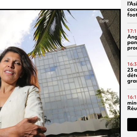
l'A
coc
foo
17:1
Ang
pan
pro
16:3
23 
dét
gra
16:1
min
Réu