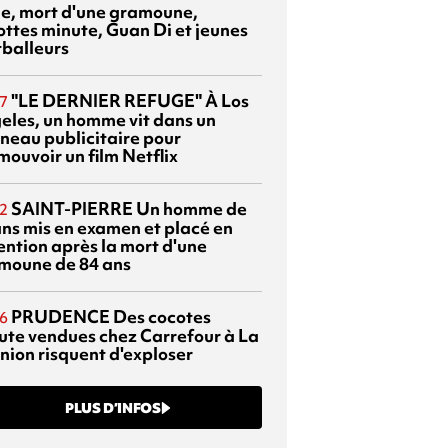
sie, mort d'une gramoune,
ottes minute, Guan Di et jeunes
tballeurs
"LE DERNIER REFUGE"
À Los
7
eles, un homme vit dans un
neau publicitaire pour
mouvoir un film Netflix
SAINT-PIERRE
Un homme de
2
ans mis en examen et placé en
ention après la mort d'une
moune de 84 ans
PRUDENCE
Des cocotes
6
ute vendues chez Carrefour à La
nion risquent d'exploser
PLUS D’INFOS