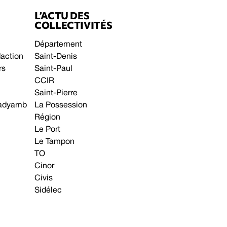
L’ACTU DES
COLLECTIVITÉS
Département
daction
Saint-Denis
rs
Saint-Paul
CCIR
Saint-Pierre
 gadyamb
La Possession
Région
Le Port
Le Tampon
TO
Cinor
Civis
Sidélec