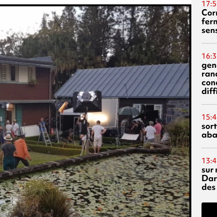
17:5
Corn
fer
sen
16:3
gen
ran
con
diff
15:4
sor
aba
13:4
sur 
Dar
des