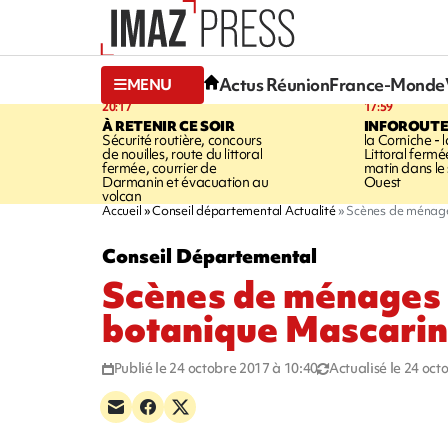
Actus Réunion
France-Monde
MENU
20:17
17:59
À RETENIR CE SOIR
INFOROUT
Sécurité routière, concours
la Corniche - 
de nouilles, route du littoral
Littoral ferm
fermée, courrier de
matin dans le
Darmanin et évacuation au
Ouest
volcan
Accueil
Conseil départemental Actualité
Scènes de ménage
Conseil Départemental
Scènes de ménages 
botanique Mascarin
Publié le 24 octobre 2017 à 10:40
Actualisé le 24 oct