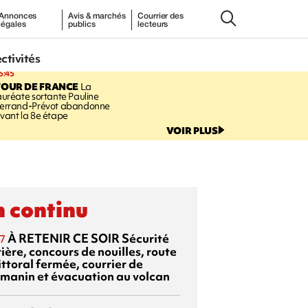
Annonces
Avis & marchés
Courrier des
légales
publics
lecteurs
ectivités
5:45
TOUR DE FRANCE
La
auréate sortante Pauline
errand-Prévot abandonne
vant la 8e étape
VOIR PLUS
 continu
À RETENIR CE SOIR
Sécurité
7
ière, concours de nouilles, route
ittoral fermée, courrier de
manin et évacuation au volcan