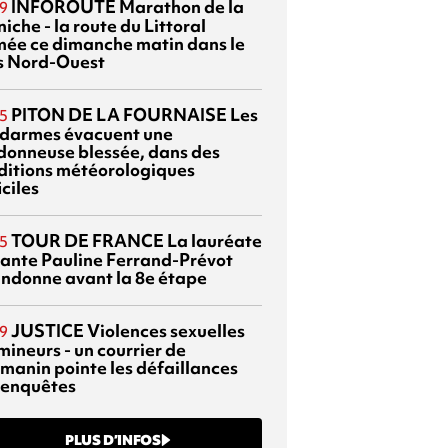
INFOROUTE
Marathon de la
9
iche - la route du Littoral
mée ce dimanche matin dans le
s Nord-Ouest
PITON DE LA FOURNAISE
Les
5
darmes évacuent une
donneuse blessée, dans des
ditions météorologiques
iciles
TOUR DE FRANCE
La lauréate
5
tante Pauline Ferrand-Prévot
ndonne avant la 8e étape
JUSTICE
Violences sexuelles
9
mineurs - un courrier de
manin pointe les défaillances
 enquêtes
PLUS D’INFOS