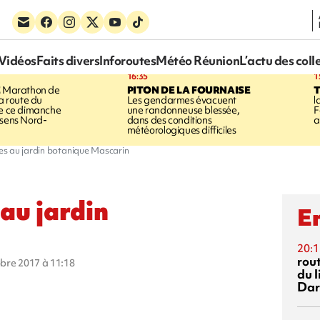
Vidéos
Faits divers
Inforoutes
Météo Réunion
L’actu des coll
16:35
1
E
Marathon de
PITON DE LA FOURNAISE
la route du
Les gendarmes évacuent
l
ée ce dimanche
une randonneuse blessée,
F
 sens Nord-
dans des conditions
a
météorologiques difficiles
s au jardin botanique Mascarin
au jardin
En
20:1
rout
obre 2017 à 11:18
du l
Dar