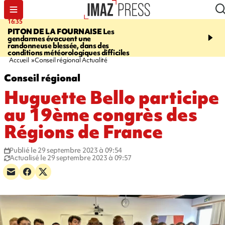
16:35
06:58
PITON DE LA FOURNAISE
Les
À LA UNE CE MATIN
M
gendarmes évacuent une
la Corniche, Cascade bl
randonneuse blessée, dans des
touristes de retour en G
conditions météorologiques difficiles
insolite, marins indonés
Accueil
Conseil régional Actualité
Conseil régional
Huguette Bello participe
au 19ème congrès des
Régions de France
Publié le 29 septembre 2023 à 09:54
Actualisé le 29 septembre 2023 à 09:57