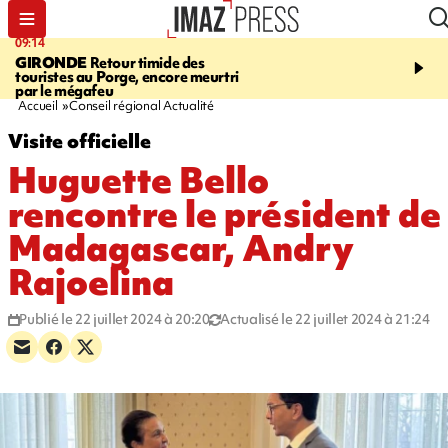
09:14
13:09
GIRONDE
Retour timide des
CONFLIT
Des échanges
touristes au Porge, encore meurtri
font cinq morts en Ukrai
par le mégafeu
Russie
Accueil
Conseil régional Actualité
Visite officielle
Huguette Bello
rencontre le président de
Madagascar, Andry
Rajoelina
Publié le 22 juillet 2024 à 20:20
Actualisé le 22 juillet 2024 à 21:24