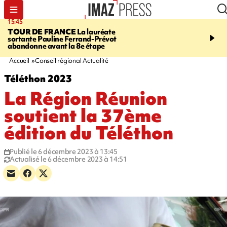
15:45
20:17
TOUR DE FRANCE
La lauréate
À RETENIR CE SOIR
Sé
sortante Pauline Ferrand-Prévot
routière, concours de nou
abandonne avant la 8e étape
du littoral fermée, courr
Darmanin et évacuation
Accueil
Conseil régional Actualité
Téléthon 2023
La Région Réunion
soutient la 37ème
édition du Téléthon
Publié le 6 décembre 2023 à 13:45
Actualisé le 6 décembre 2023 à 14:51