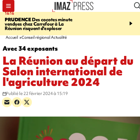
16:16
20:06
PRUDENCE
Des cocotes minute
À RETENIR CE SOIR
Vo
vendues chez Carrefour à La
l'Asie, mort d'une gram
Réunion risquent d'exploser
cocottes minute, Guan D
footballeurs
Accueil
Conseil régional Actualité
Avec 34 exposants
La Réunion au départ du
Salon international de
l'agriculture 2024
Publié le 22 février 2024 à 15:19