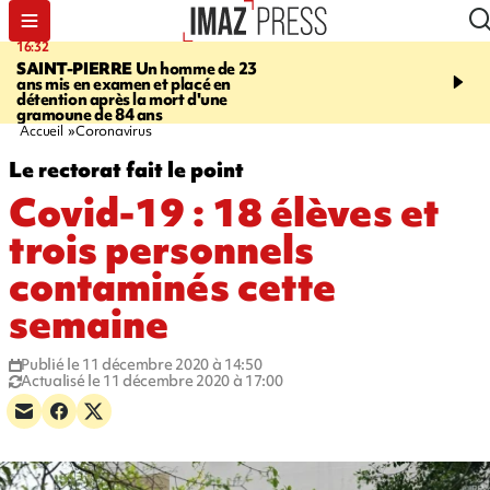
16:32
21:08
SAINT-PIERRE
Un homme de 23
MONDE
Arabie saoudit
ans mis en examen et placé en
et Turquie scellent un p
détention après la mort d'une
défense en pleine guerr
gramoune de 84 ans
Orient
Accueil
Coronavirus
Le rectorat fait le point
Covid-19 : 18 élèves et
trois personnels
contaminés cette
semaine
Publié le 11 décembre 2020 à 14:50
Actualisé le 11 décembre 2020 à 17:00