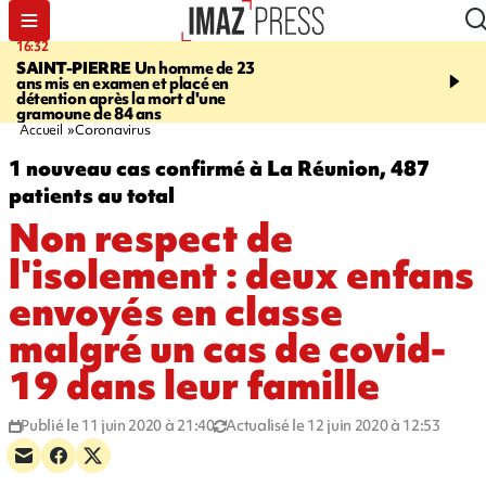
16:32
21:08
SAINT-PIERRE
Un homme de 23
MONDE
Arabie saoudit
ans mis en examen et placé en
et Turquie scellent un p
détention après la mort d'une
défense en pleine guerr
gramoune de 84 ans
Orient
Accueil
Coronavirus
1 nouveau cas confirmé à La Réunion, 487
patients au total
Non respect de
l'isolement : deux enfans
envoyés en classe
malgré un cas de covid-
19 dans leur famille
Publié le 11 juin 2020 à 21:40
Actualisé le 12 juin 2020 à 12:53