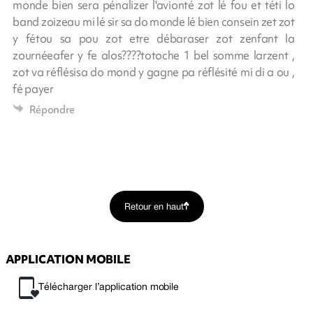
monde bien sera pénalizer l'avionté zot lé fou et téti lo
band zoizeau mi lé sir sa do monde lé bien consein zet zot
y fétou sa pou zot etre débaraser zot zenfant la
zournéeafer y fe alos????totoche 1 bel somme larzent ,
zot va réflésisa do mond y gagne pa réflésité mi di a ou ,
fé payer
Répondre
Retour en haut
APPLICATION MOBILE
Télécharger l’application mobile