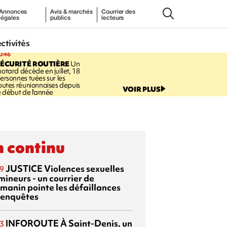
Annonces
Avis & marchés
Courrier des
légales
publics
lecteurs
ectivités
0:46
ÉCURITÉ ROUTIÈRE
Un
otard décède en juillet, 18
ersonnes tuées sur les
outes réunionnaises depuis
VOIR PLUS
e début de l'année
 continu
JUSTICE
Violences sexuelles
9
mineurs - un courrier de
manin pointe les défaillances
 enquêtes
INFOROUTE
À Saint-Denis, un
3