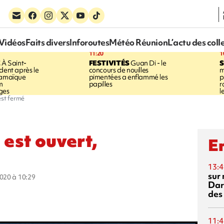
Vidéos
Faits divers
Inforoutes
Météo Réunion
L’actu des coll
11:20
1
E
À Saint-
FESTIVITÉS
Guan Di - le
S
dent après le
concours de nouilles
m
Jamaïque
pimentées a enflammé les
p
m
papilles
r
ges
l
 est fermé
 est ouvert,
En
13:4
sur 
2020 à 10:29
Dar
des
11:4