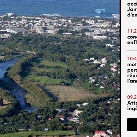
acci
Jam
d'e
11:2
con
enf
10:4
mot
per
réu
l'a
09:2
Att
ing