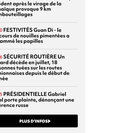
dent après le virage de la
aïque provoque 9 km
mbouteillages
FESTIVITÉS
Guan Di - le
0
cours de nouilles pimentées a
lammé les papilles
SÉCURITÉ ROUTIÈRE
Un
6
ard décède en juillet, 18
sonnes tuées sur les routes
nionnaises depuis le début de
nnée
PRÉSIDENTIELLE
Gabriel
5
al porte plainte, dénonçant une
érence russe
PLUS D’INFOS