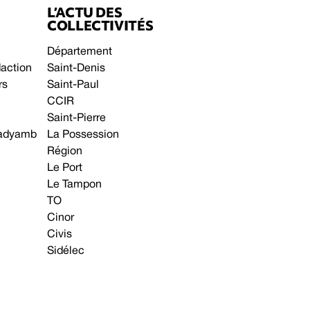
L’ACTU DES
COLLECTIVITÉS
Département
daction
Saint-Denis
rs
Saint-Paul
CCIR
Saint-Pierre
 gadyamb
La Possession
Région
Le Port
Le Tampon
TO
Cinor
Civis
Sidélec