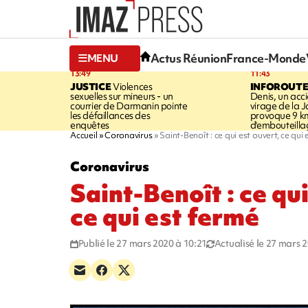
Actus Réunion
France-Monde
MENU
13:49
11:43
JUSTICE
Violences
INFOROUT
sexuelles sur mineurs - un
Denis, un acci
courrier de Darmanin pointe
virage de la 
les défaillances des
provoque 9 k
enquêtes
d'embouteilla
Accueil
Coronavirus
Saint-Benoît : ce qui est ouvert, ce qui
Coronavirus
Saint-Benoît : ce qui
ce qui est fermé
Publié le 27 mars 2020 à 10:21
Actualisé le 27 mars 