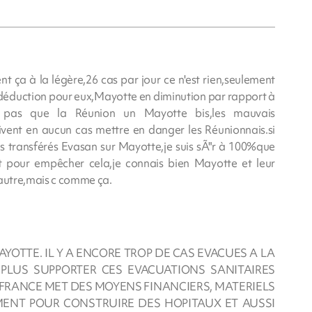
nt ça à la légère,26 cas par jour ce n'est rien,seulement
,déduction pour eux,Mayotte en diminution par rapport à
s pas que la Réunion un Mayotte bis,les mauvais
ent en aucun cas mettre en danger les Réunionnais.si
ais transférés Evasan sur Mayotte,je suis sÃ"r à 100%que
t pour empêcher cela,je connais bien Mayotte et leur
 autre,mais c comme ça.
YOTTE. IL Y A ENCORE TROP DE CAS EVACUES A LA
PLUS SUPPORTER CES EVACUATIONS SANITAIRES
 LA FRANCE MET DES MOYENS FINANCIERS, MATERIELS
ENT POUR CONSTRUIRE DES HOPITAUX ET AUSSI