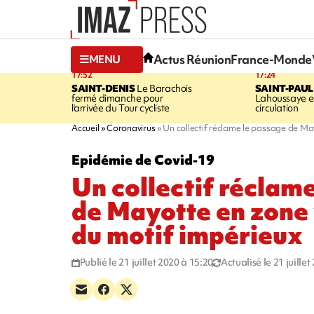
Actus Réunion
France-Monde
MENU
17:52
17:24
SAINT-DENIS
Le Barachois
SAINT-PAUL
fermé dimanche pour
Lahoussaye es
l'arrivée du Tour cycliste
circulation
Accueil
Coronavirus
Un collectif réclame le passage de May
Epidémie de Covid-19
Un collectif réclam
de Mayotte en zone v
du motif impérieux
Publié le 21 juillet 2020 à 15:20
Actualisé le 21 juille