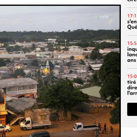
17:1
s'en
Qué
15:5
inq
lanc
ans
15:0
tiré
dir
l'a