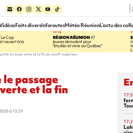
Vidéos
Faits divers
Inforoutes
Météo Réunion
L’actu des coll
17:12
1
Le Cap
RÉGION RÉUNION
47
S
t rouvert à la
jeunes s'envolent pour
i
"étudier et vivre au Québec"
t
L
otte en zone verte et la fin du motif impérieux
e le passage
En
erte et la fin
17:5
fer
Tour
t 2020 à 15:29
17:2
Lah
circ