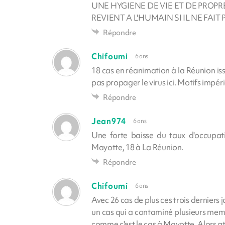
UNE HYGIENE DE VIE ET DE PROP
REVIENT A L'HUMAIN SI IL NE FAIT
Répondre
Chifoumi
6 ans
18 cas en réanimation à la Réunion issu
pas propager le virus ici. Motifs impér
Répondre
Jean974
6 ans
Une forte baisse du taux d'occupat
Mayotte, 18 à La Réunion.
Répondre
Chifoumi
6 ans
Avec 26 cas de plus ces trois derniers j
un cas qui a contaminé plusieurs membre
comme c'est le cas à Mayotte. Alors at