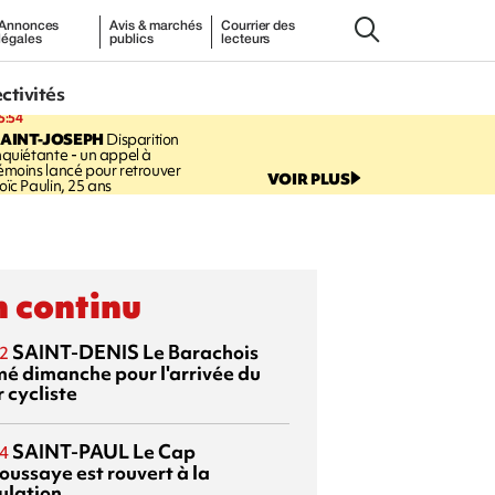
Annonces
Avis & marchés
Courrier des
légales
publics
lecteurs
ectivités
5:54
AINT-JOSEPH
Disparition
nquiétante - un appel à
émoins lancé pour retrouver
VOIR PLUS
oïc Paulin, 25 ans
 continu
SAINT-DENIS
Le Barachois
2
mé dimanche pour l'arrivée du
 cycliste
SAINT-PAUL
Le Cap
4
oussaye est rouvert à la
ulation