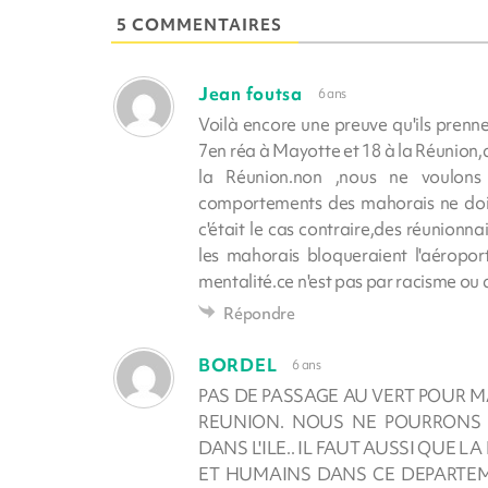
5 COMMENTAIRES
Jean foutsa
6 ans
Voilà encore une preuve qu'ils prenne
7en réa à Mayotte et 18 à la Réunion
la Réunion.non ,nous ne voulon
comportements des mahorais ne doiv
c'était le cas contraire,des réunionn
les mahorais bloqueraient l'aéropor
mentalité.ce n'est pas par racisme ou
Répondre
BORDEL
6 ans
PAS DE PASSAGE AU VERT POUR MA
REUNION. NOUS NE POURRONS 
DANS L'ILE.. IL FAUT AUSSI QUE
ET HUMAINS DANS CE DEPARTEM