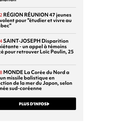
RÉGION RÉUNION
47 jeunes
2
volent pour "étudier et vivre au
bec"
SAINT-JOSEPH
Disparition
4
uiétante - un appel à témoins
é pour retrouver Loïc Paulin, 25
MONDE
La Corée du Nord a
8
 un missile balistique en
ection de la mer du Japon, selon
rmée sud-coréenne
PLUS D’INFOS