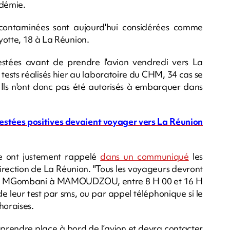
idémie.
 contaminées sont aujourd'hui considérées comme
yotte, 18 à La Réunion.
 testées avant de prendre l'avion vendredi vers La
 tests réalisés hier au laboratoire du CHM, 34 cas se
. Ils n'ont donc pas été autorisés à embarquer dans
 testées positives devaient voyager vers La Réunion
te ont justement rappelé
dans un communiqué
les
 direction de La Réunion. "Tous les voyageurs devront
MJC de MGombani à MAMOUDZOU, entre 8 H 00 et 16 H
de leur test par sms, ou par appel téléphonique si le
ahoraises.
a prendre place à bord de l’avion et devra contacter