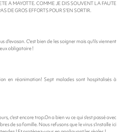
RETE A MAYOTTE. COMME JE DIS SOUVENT LA FAUTE
 PAS DE GROS EFFORTS POUR S'EN SORTIR.
s d'evasan. C'est bien de les soigner mais qu'ils viennent
ieux obligatoire !
ion en réanimation! Sept malades sont hospitalisés à
ours, c'est encore trop.On a bien vu ce qui s'est passé avec
s de sa famille. Nous refusons que le virus s'installe ici
tendez ! Et protègez-vous en appliquant les règles !