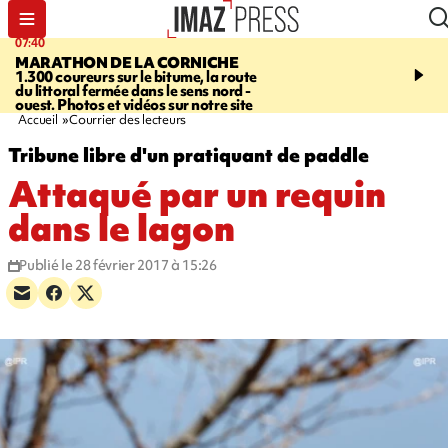
07:40
10:33
MARATHON DE LA CORNICHE
ASSOCIATIONS
Protec
1.300 coureurs sur le bitume, la route
l’enfance - une nouvelle
du littoral fermée dans le sens nord -
Stop VIF organisée à La
ouest. Photos et vidéos sur notre site
Accueil
Courrier des lecteurs
Tribune libre d'un pratiquant de paddle
Attaqué par un requin
dans le lagon
Publié le 28 février 2017 à 15:26