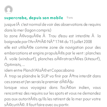
supercrabe, depuis son mobile
9 ans
jusque lÃ c'est normal de voir des observations de requins
dans la mer (lagon compris)
la zone Ã©voquÃ©e Ã Trou d'eau est interdite Ã la
baignade par l'ArrÃªtÃ© NÂ° 1744 du 15 juillet 2008
elle est utilisÃ©e comme zone de navigation pour des
embarcations et engins propulsÃ©s par le vent : planches
Ã voile (windsurf), planches aÃ©rotractÃ©es (kitesurf),
Optimists, ...
idem entre Planch'AlizÃ© et Copacabana
Ã trop se plaindre le SUP va finir par Ãªtre interdit dans
ces zones et j'en serais le premier dÃ©Ã§u
lorsque vous voyagiez dans l'ocÃ©an indien, vous
rencontrez des requins sur les spots et vous ne demandez
pas aux autoritÃ©s qu'ils les retirent de la mer pour votre
sÃ©curitÃ©. Il faut faire avec ou partir.