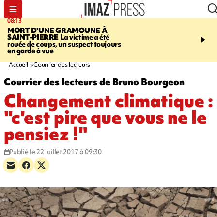
08:13
10:13
MORT D'UNE GRAMOUNE À
ROUTE DE LA MONT
SAINT-PIERRE
La victime a été
cycliste évacué en urge
rouée de coups, un suspect toujours
après une collision avec
en garde à vue
Accueil
Courrier des lecteurs
Courrier des lecteurs de Bruno Bourgeon
Changement climatique :
"c'est pire que vous ne le
pensiez !"
Publié le 22 juillet 2017 à 09:30