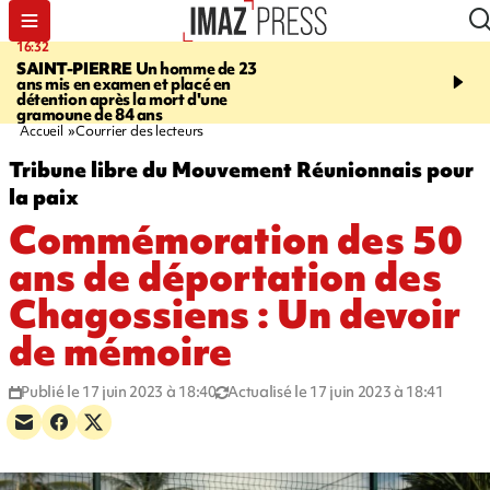
16:32
21:08
SAINT-PIERRE
Un homme de 23
MONDE
Arabie saoudit
ans mis en examen et placé en
et Turquie scellent un p
détention après la mort d'une
défense en pleine guerr
gramoune de 84 ans
Orient
Accueil
Courrier des lecteurs
Tribune libre du Mouvement Réunionnais pour
la paix
Commémoration des 50
ans de déportation des
Chagossiens : Un devoir
de mémoire
Publié le 17 juin 2023 à 18:40
Actualisé le 17 juin 2023 à 18:41