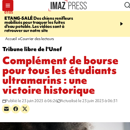
07:05
09:53
ETANG-SALÉ
Des chiens renifleurs
UN ÉTÉ
mobilisés pour traquer les fuites
CATASTROPHIQUE
Ca
d'eau potable. Les vidéos sont à
sécheresse, incendies - 
retrouver sur notre site
"global" pour ne laisser
agriculteur "seul"
Accueil
Courrier des lecteurs
Tribune libre de l'Unef
Complément de bourse
pour tous les étudiants
ultramarins : une
victoire historique
Publié le 23 juin 2023 à 06:26
Actualisé le 23 juin 2023 à 06:31