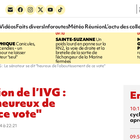
Vidéos
Faits divers
Inforoutes
Météo Réunion
L’actu des coll
09:10
0
SAINTE-SUZANNE
Un
PHIQUE
Canicules,
poids lourd en panne sur la
cendies - un
RN2, la voie de droite et la
P
pour ne laisser
bretelle de la sortie de
r
eur "seul"
l’échangeur de la Marine
t
fermées
G : Le sénateur se dit "heureux de l’aboutissement de ce vote"
on de l’IVG :
En
"heureux de
10:1
ce vote"
cyc
aprè
4 à 22:21
09:5