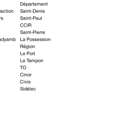
Département
daction
Saint-Denis
rs
Saint-Paul
CCIR
Saint-Pierre
 gadyamb
La Possession
Région
Le Port
Le Tampon
TO
Cinor
Civis
Sidélec
Annonces légales
Avis & Marchés publics
s contacter
Plan du site
Mentions légales
Préférences cookie