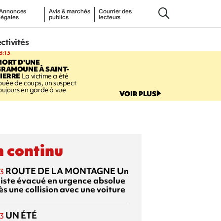
Annonces
Avis & marchés
Courrier des
légales
publics
lecteurs
ectivités
8:13
MORT D'UNE
GRAMOUNE À SAINT-
IERRE
La victime a été
ouée de coups, un suspect
oujours en garde à vue
VOIR PLUS
 continu
ROUTE DE LA MONTAGNE
Un
3
liste évacué en urgence absolue
s une collision avec une voiture
UN ÉTÉ
3