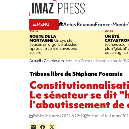
Actus Réunion
France-Monde
MENU
10:13
09:53
ROUTE DE LA
UN ÉTÉ
MONTAGNE
Un cycliste
CATASTRO
évacué en urgence absolue
sécheresse, in
après une collision avec une
plan "global" 
voiture
aucun agricult
Accueil
Courrier des lecteurs
Constitutionnalisation de l’IV
Tribune libre de Stéphane Fouassin
Constitutionnalisati
Le sénateur se dit 
l’aboutissement de 
Publié le 4 mars 2024 à 22:17
Actualisé le 4 mars 202