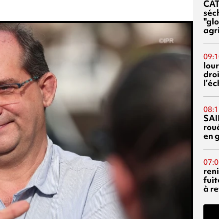
CA
séc
"glo
agri
09:1
lour
droi
l’é
08:1
SAI
rou
en 
07:0
reni
fuit
à re