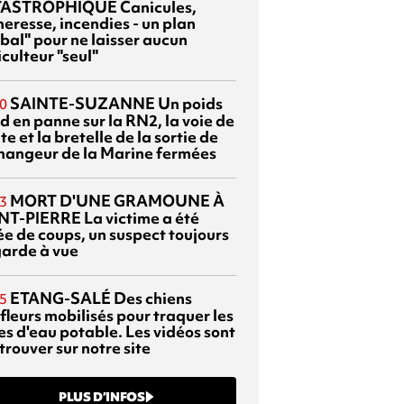
TASTROPHIQUE
Canicules,
heresse, incendies - un plan
bal" pour ne laisser aucun
culteur "seul"
SAINTE-SUZANNE
Un poids
0
d en panne sur la RN2, la voie de
te et la bretelle de la sortie de
changeur de la Marine fermées
MORT D'UNE GRAMOUNE À
3
NT-PIERRE
La victime a été
ée de coups, un suspect toujours
garde à vue
ETANG-SALÉ
Des chiens
5
fleurs mobilisés pour traquer les
es d'eau potable. Les vidéos sont
trouver sur notre site
PLUS D’INFOS