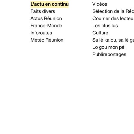
L’actu en continu
Vidéos
Faits divers
Sélection de la Ré
Actus Réunion
Courrier des lecteu
France-Monde
Les plus lus
Inforoutes
Culture
Météo Réunion
Sa lé kalou, sa lé
Lo gou mon péi
Publireportages
A propos d’Imaz Press
Nou