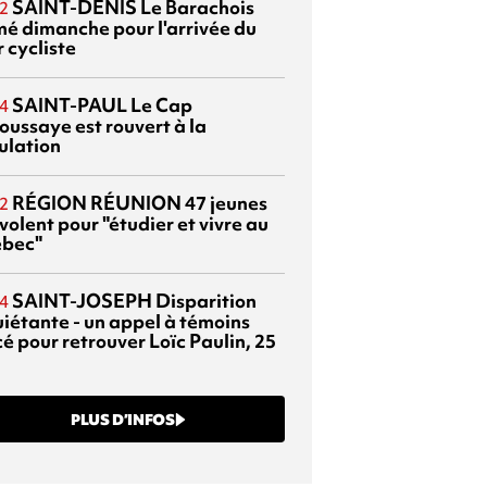
SAINT-DENIS
Le Barachois
2
mé dimanche pour l'arrivée du
 cycliste
SAINT-PAUL
Le Cap
4
oussaye est rouvert à la
ulation
RÉGION RÉUNION
47 jeunes
2
volent pour "étudier et vivre au
bec"
SAINT-JOSEPH
Disparition
4
uiétante - un appel à témoins
é pour retrouver Loïc Paulin, 25
PLUS D’INFOS