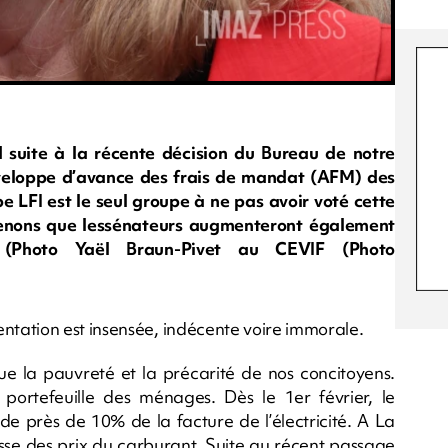
 suite à la récente décision du Bureau de notre
veloppe d’avance des frais de mandat (AFM) des
 LFI est le seul groupe à ne pas avoir voté cette
renons que lessénateurs augmenteront également
Photo Yaël Braun-Pivet au CEVIF (Photo
tation est insensée, indécente voire immorale.
tue la pauvreté et la précarité de nos concitoyens.
ortefeuille des ménages. Dès le 1er février, le
près de 10% de la facture de l’électricité. A La
usse des prix du carburant. Suite au récent passage