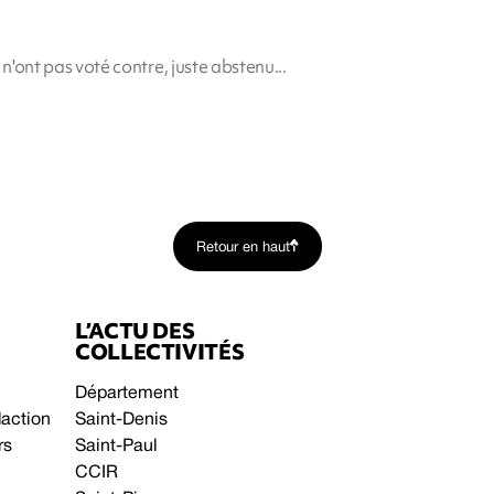
s n'ont pas voté contre, juste abstenu...
Retour en haut
L’ACTU DES
COLLECTIVITÉS
Département
daction
Saint-Denis
rs
Saint-Paul
CCIR