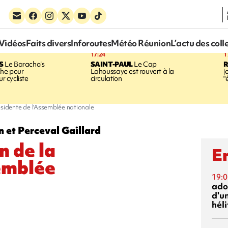
Vidéos
Faits divers
Inforoutes
Météo Réunion
L’actu des coll
17:24
1
S
Le Barachois
SAINT-PAUL
Le Cap
he pour
Lahoussaye est rouvert à la
j
ur cycliste
circulation
"
résidente de l'Assemblée nationale
 et Perceval Gaillard
n de la
En
emblée
19:0
ado
d'un
hél