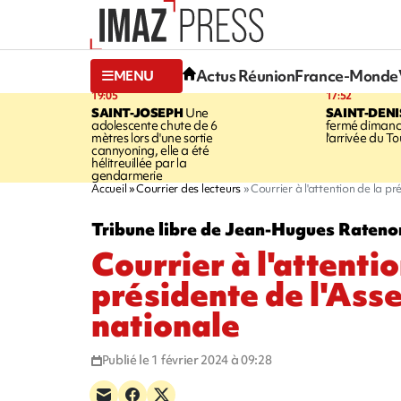
Actus Réunion
France-Monde
MENU
19:05
17:52
SAINT-JOSEPH
Une
SAINT-DENI
adolescente chute de 6
fermé dimanc
mètres lors d'une sortie
l'arrivée du To
cannyoning, elle a été
hélitreuillée par la
gendarmerie
Accueil
Courrier des lecteurs
Courrier à l'attention de la p
Tribune libre de Jean-Hugues Ratenon
Courrier à l'attentio
présidente de l'Ass
nationale
Publié le 1 février 2024 à 09:28