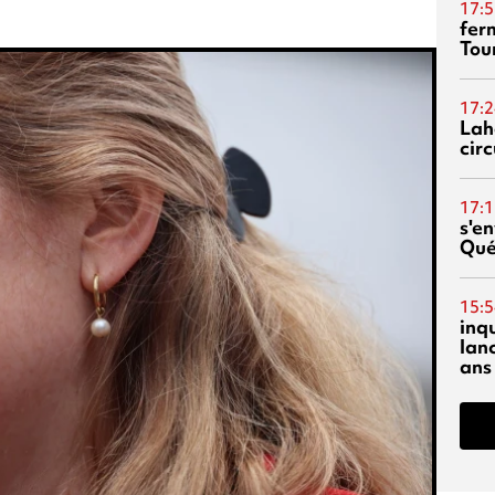
17:5
fer
Tour
17:2
Lah
circ
17:1
s'en
Qué
15:5
inq
lanc
ans