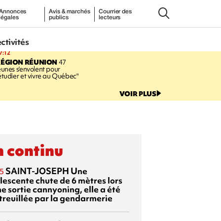
Annonces
Avis & marchés
Courrier des
légales
publics
lecteurs
ectivités
7:12
RÉGION RÉUNION
47
eunes s'envolent pour
étudier et vivre au Québec"
VOIR PLUS
 continu
SAINT-JOSEPH
Une
5
lescente chute de 6 mètres lors
e sortie cannyoning, elle a été
itreuillée par la gendarmerie