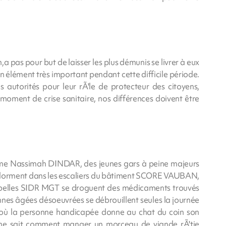
a pas pour but de laisser les plus démunis se livrer à eux
n élément très important pendant cette difficile période.
s autorités pour leur rÃ'le de protecteur des citoyens,
moment de crise sanitaire, nos différences doivent être
Mme Nassimah DINDAR, des jeunes gars à peine majeurs
dorment dans les escaliers du bâtiment SCORE VAUBAN,
belles SIDR MGT se droguent des médicaments trouvés
es âgées désoeuvrées se débrouillent seules la journée
 où la personne handicapée donne au chat du coin son
 ne sait comment manger un morceau de viande rÃ'tie