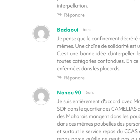
interpellation.
Répondre
Badaoui
6 ans
Je pense que le confinement décrété n,
mêmes. Une chaîne de solidarité est u
C,est une bonne idée d,interpeller le
toutes catégories confondues. En ce 
enfermées dans les placards.
Répondre
Nanou 90
6 ans
Je suis entièrement d'accord avec 
SDF dans le quartier des CAMELIAS 
des Mahorais mangent dans les pou
dans ces mêmes poubelles des personn
et surtout le service repas du CCAS
repas parce qu'elle ne peut pas ou