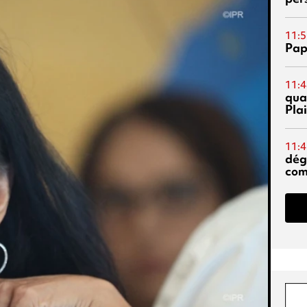
11:5
Pap
11:4
qual
Pla
11:4
dég
co