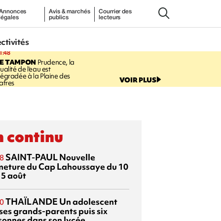
Annonces
Avis & marchés
Courrier des
légales
publics
lecteurs
ectivités
1:48
LE TAMPON
Prudence, la
ualité de l'eau est
égradée à la Plaine des
VOIR PLUS
afres
 continu
SAINT-PAUL
Nouvelle
8
meture du Cap Lahoussaye du 10
15 août
THAÏLANDE
Un adolescent
0
 ses grands-parents puis six
sonnes dans son lycée