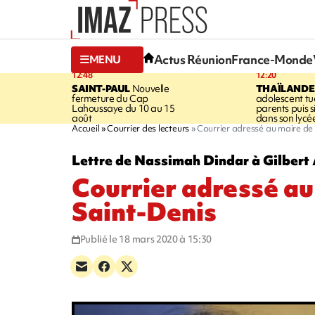
Actus Réunion
France-Monde
MENU
12:48
12:20
SAINT-PAUL
Nouvelle
THAÏLANDE
fermeture du Cap
adolescent tu
Lahoussaye du 10 au 15
parents puis 
août
dans son lycé
Accueil
Courrier des lecteurs
Courrier adressé au maire de
Lettre de Nassimah Dindar à Gilbert
Courrier adressé au
Saint-Denis
Publié le 18 mars 2020 à 15:30