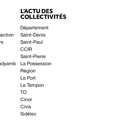
L’ACTU DES
COLLECTIVITÉS
Département
daction
Saint-Denis
rs
Saint-Paul
CCIR
Saint-Pierre
 gadyamb
La Possession
Région
Le Port
Le Tampon
TO
Cinor
Civis
Sidélec