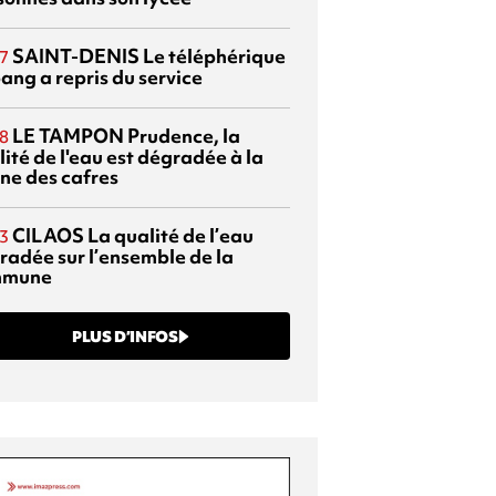
SAINT-DENIS
Le téléphérique
7
ang a repris du service
LE TAMPON
Prudence, la
8
ité de l'eau est dégradée à la
ine des cafres
CILAOS
La qualité de l’eau
3
radée sur l’ensemble de la
mmune
PLUS D’INFOS