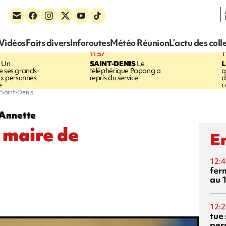
Vidéos
Faits divers
Inforoutes
Météo Réunion
L’actu des coll
11:57
1
Un
SAINT-DENIS
Le
e ses grands-
téléphérique Papang a
q
six personnes
repris du service
d
e
c
 Saint-Denis
 Annette
 maire de
En
12:4
fer
au 
12:2
tue
per