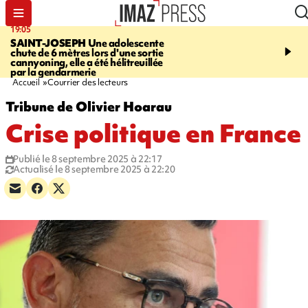
19:05
20:44
SAINT-JOSEPH
Une adolescente
À RETENIR CE SOIR
G
chute de 6 mètres lors d'une sortie
rouée de coups, cycliste,
cannyoning, elle a été hélitreuillée
personne disparue et c
par la gendarmerie
para-natation
Accueil
Courrier des lecteurs
Tribune de Olivier Hoarau
Crise politique en France
Publié le 8 septembre 2025 à 22:17
Actualisé le 8 septembre 2025 à 22:20