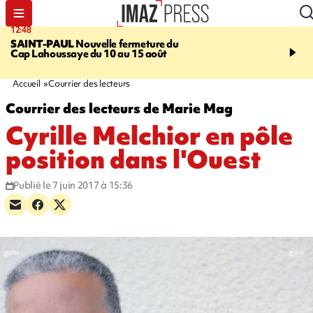
12:48
14:23
SAINT-PAUL
Nouvelle fermeture du
AFRIQUE DU SUD
Aprè
Cap Lahoussaye du 10 au 15 août
massif de migrants, la p
main-d'œuvre dans la na
ciel
Accueil
Courrier des lecteurs
Courrier des lecteurs de Marie Mag
Cyrille Melchior en pôle
position dans l'Ouest
Publié le 7 juin 2017 à 15:36