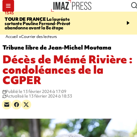
15:45
20:17
TOUR DE FRANCE
La lauréate
À RETENIR CE SOIR
Sé
sortante Pauline Ferrand-Prévot
routière, concours de nou
abandonne avant la 8e étape
du littoral fermée, courr
Darmanin et évacuation
Accueil
Courrier des lecteurs
Tribune libre de Jean-Michel Moutama
Décès de Mémé Rivière :
condoléances de la
CGPER
Publié le 13 février 2024 à 17:09
Actualisé le 13 février 2024 à 18:33