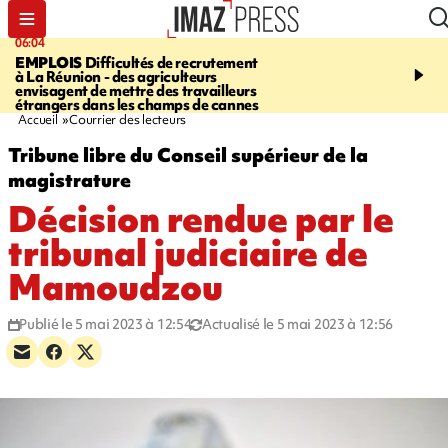
06:04
09:10
EMPLOIS
Difficultés de recrutement
SAINTE-SUZANNE
Un 
à La Réunion - des agriculteurs
en panne sur la RN2, la v
envisagent de mettre des travailleurs
et la bretelle de la sortie
étrangers dans les champs de cannes
l’échangeur de la Marin
Accueil
Courrier des lecteurs
Tribune libre du Conseil supérieur de la
magistrature
Décision rendue par le
tribunal judiciaire de
Mamoudzou
Publié le 5 mai 2023 à 12:54
Actualisé le 5 mai 2023 à 12:56