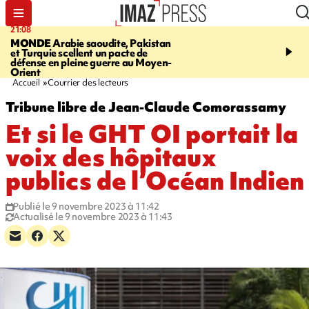
21:08
08:11
MONDE
Arabie saoudite, Pakistan
CRÉATEUR PÉI
Xénosc
et Turquie scellent un pacte de
de cartes à collectionne
défense en pleine guerre au Moyen-
La Réunion
Orient
Accueil
Courrier des lecteurs
Tribune libre de Jean-Claude Comorassamy
Et si le GHT OI portait la
voix des hôpitaux
publics de l’Océan Indien
Publié le 9 novembre 2023 à 11:42
Actualisé le 9 novembre 2023 à 11:43