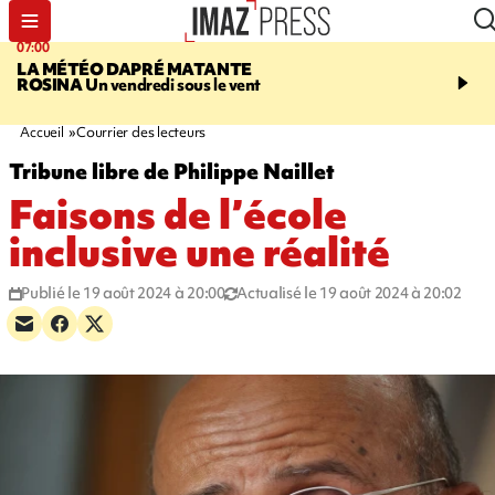
07:00
07:58
LA MÉTÉO DAPRÉ MATANTE
SAINT-DENIS
La réouv
ROSINA
Un vendredi sous le vent
téléphérique Papang fi
annulée à cause d'un p
technique
Accueil
Courrier des lecteurs
Tribune libre de Philippe Naillet
Faisons de l’école
inclusive une réalité
Publié le 19 août 2024 à 20:00
Actualisé le 19 août 2024 à 20:02