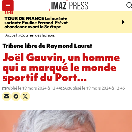
15:45
20:17
TOUR DE FRANCE
La lauréate
À RETENIR CE SOIR
Sé
sortante Pauline Ferrand-Prévot
routière, concours de nou
abandonne avant la 8e étape
du littoral fermée, courr
Darmanin et évacuation
Accueil
Courrier des lecteurs
Tribune libre de Raymond Lauret
Joël Gauvin, un homme
qui a marqué le monde
sportif du Port…
Publié le 19 mars 2024 à 12:44
Actualisé le 19 mars 2024 à 12:45