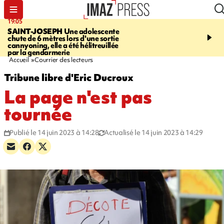
19:05
20:44
SAINT-JOSEPH
Une adolescente
À RETENIR CE SOIR
G
chute de 6 mètres lors d'une sortie
rouée de coups, cycliste,
cannyoning, elle a été hélitreuillée
personne disparue et c
par la gendarmerie
para-natation
Accueil
Courrier des lecteurs
Tribune libre d'Eric Ducroux
La page n'est pas
tournée
Publié le 14 juin 2023 à 14:28
Actualisé le 14 juin 2023 à 14:29