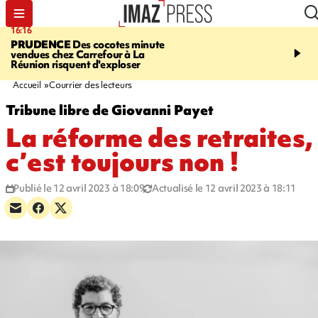
16:16
20:06
PRUDENCE
Des cocotes minute
À RETENIR CE SOIR
Vo
vendues chez Carrefour à La
l'Asie, mort d'une gram
Réunion risquent d'exploser
cocottes minute, Guan D
footballeurs
Accueil
Courrier des lecteurs
Tribune libre de Giovanni Payet
La réforme des retraites,
c’est toujours non !
Publié le 12 avril 2023 à 18:09
Actualisé le 12 avril 2023 à 18:11