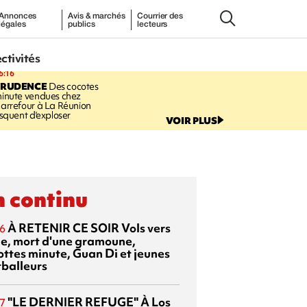
Annonces
Avis & marchés
Courrier des
légales
publics
lecteurs
ectivités
6:16
PRUDENCE
Des cocotes
inute vendues chez
arrefour à La Réunion
isquent d'exploser
VOIR PLUS
 continu
À RETENIR CE SOIR
Vols vers
6
sie, mort d'une gramoune,
ottes minute, Guan Di et jeunes
tballeurs
"LE DERNIER REFUGE"
À Los
7