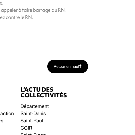
é.
d appeler à faire barrage au RN.
ez contre le RN.
Retour en haut
L’ACTU DES
COLLECTIVITÉS
Département
daction
Saint-Denis
rs
Saint-Paul
CCIR