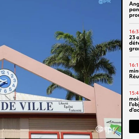
Ang
pan
pro
16:3
23 
dét
gra
16:1
min
Réu
15:4
mois
l'o
d'ac