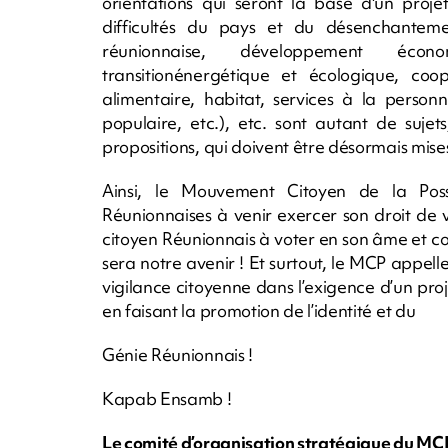
orientations qui seront la base d'un proje
difficultés du pays et du désenchantemen
réunionnaise, développement écon
transitionénergétique et écologique, co
alimentaire, habitat, services à la perso
populaire, etc.), etc. sont autant de sujet
propositions, qui doivent être désormais mise
Ainsi, le Mouvement Citoyen de la Poss
Réunionnaises à venir exercer son droit de v
citoyen Réunionnais à voter en son âme et c
sera notre avenir ! Et surtout, le MCP appell
vigilance citoyenne dans l’exigence d’un pr
en faisant la promotion de l’identité et du
Génie Réunionnais !
Kapab Ensamb !
Le comité d’organisation stratégique du MC