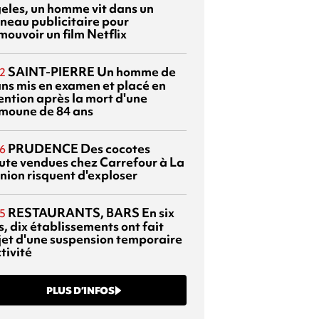
eles, un homme vit dans un
neau publicitaire pour
mouvoir un film Netflix
SAINT-PIERRE
Un homme de
2
ans mis en examen et placé en
ention après la mort d'une
moune de 84 ans
PRUDENCE
Des cocotes
6
ute vendues chez Carrefour à La
nion risquent d'exploser
RESTAURANTS, BARS
En six
5
, dix établissements ont fait
bjet d'une suspension temporaire
tivité
PLUS D’INFOS