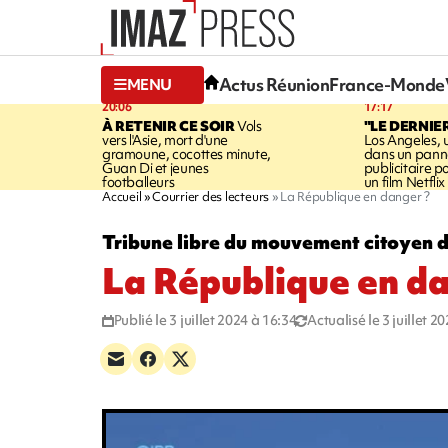
Actus Réunion
France-Monde
MENU
20:06
17:17
À RETENIR CE SOIR
Vols
"LE DERNIE
vers l'Asie, mort d'une
Los Angeles, 
gramoune, cocottes minute,
dans un pan
Guan Di et jeunes
publicitaire 
footballeurs
un film Netflix
Accueil
Courrier des lecteurs
La République en danger ?
Tribune libre du mouvement citoyen 
La République en da
Publié le 3 juillet 2024 à 16:34
Actualisé le 3 juillet 2