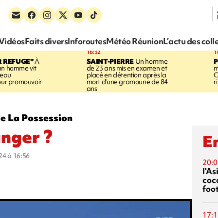
Vidéos
Faits divers
Inforoutes
Météo Réunion
L’actu des coll
16:32
1
R REFUGE"
À
SAINT-PIERRE
Un homme
un homme vit
de 23 ans mis en examen et
m
neau
placé en détention après la
C
pour promouvoir
mort d'une gramoune de 84
r
ans
de La Possession
nger ?
En
024 à 16:56
20:0
l'A
coc
foo
17:1