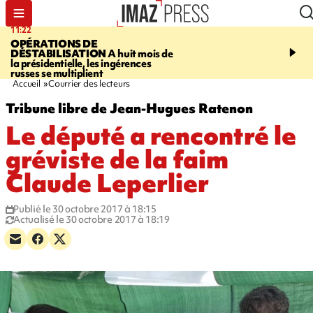
11:22
14:51
OPÉRATIONS DE
PARA-NATATION
Le P
DÉSTABILISATION
A huit mois de
Rivière triple champion
la présidentielle, les ingérences
russes se multiplient
Accueil
Courrier des lecteurs
Tribune libre de Jean-Hugues Ratenon
Le député a rencontré le
gréviste de la faim
Claude Leperlier
Publié le 30 octobre 2017 à 18:15
Actualisé le 30 octobre 2017 à 18:19