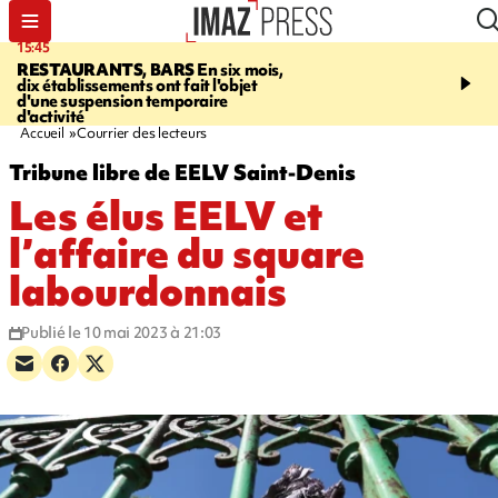
15:45
17:17
RESTAURANTS, BARS
En six mois,
"LE DERNIER REFUG
dix établissements ont fait l'objet
Angeles, un homme vit 
d'une suspension temporaire
panneau publicitaire po
d'activité
promouvoir un film Netf
Accueil
Courrier des lecteurs
Tribune libre de EELV Saint-Denis
Les élus EELV et
l’affaire du square
labourdonnais
Publié le 10 mai 2023 à 21:03