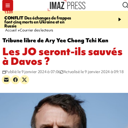
13:09
17:14
CONFLIT
Des échanges de frappes
ESCALADE
Quatre méd
font cinq morts en Ukraine et en
européennes pour les je
Russie
grimpeurs réunionnais 
Accueil
Courrier des lecteurs
Tribune libre de Ary Yee Chong Tchi Kan
Les JO seront-ils sauvés
à Davos ?
Publié le 9 janvier 2024 à 07:06
Actualisé le 9 janvier 2024 à 09:18