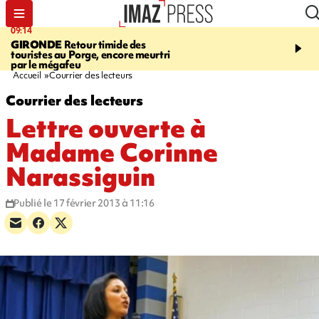
09:14
13:09
GIRONDE
Retour timide des
CONFLIT
Des échanges
touristes au Porge, encore meurtri
font cinq morts en Ukrai
par le mégafeu
Russie
Accueil
Courrier des lecteurs
Courrier des lecteurs
Lettre ouverte à
Madame Corinne
Narassiguin
Publié le 17 février 2013 à 11:16