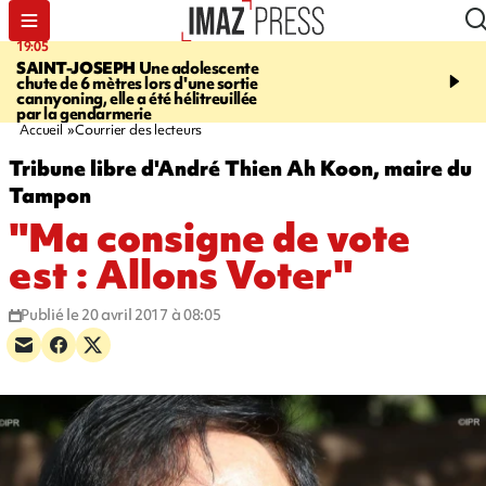
19:05
20:44
SAINT-JOSEPH
Une adolescente
À RETENIR CE SOIR
G
chute de 6 mètres lors d'une sortie
rouée de coups, cycliste,
cannyoning, elle a été hélitreuillée
personne disparue et c
par la gendarmerie
para-natation
Accueil
Courrier des lecteurs
Tribune libre d'André Thien Ah Koon, maire du
Tampon
"Ma consigne de vote
est : Allons Voter"
Publié le 20 avril 2017 à 08:05