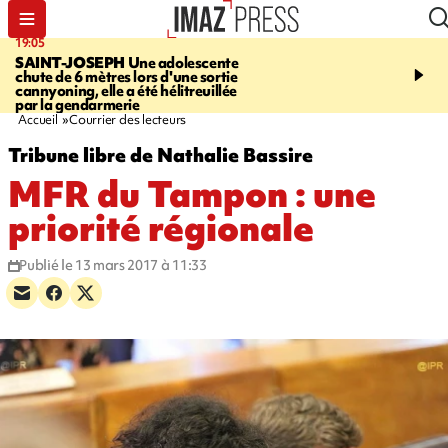
19:05
20:44
SAINT-JOSEPH
Une adolescente
À RETENIR CE SOIR
G
chute de 6 mètres lors d'une sortie
rouée de coups, cycliste,
cannyoning, elle a été hélitreuillée
personne disparue et c
par la gendarmerie
para-natation
Accueil
Courrier des lecteurs
Tribune libre de Nathalie Bassire
MFR du Tampon : une
priorité régionale
Publié le 13 mars 2017 à 11:33