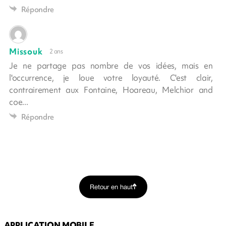
Répondre
Missouk
2 ans
Je ne partage pas nombre de vos idées, mais en
l'occurrence, je loue votre loyauté. C'est clair,
contrairement aux Fontaine, Hoareau, Melchior and
coe...
Répondre
Retour en haut
APPLICATION MOBILE