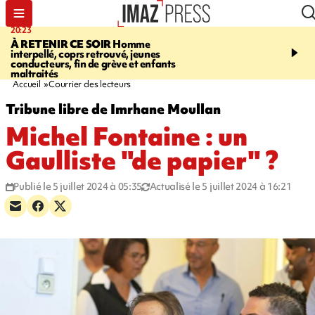
20:23
06:04
À RETENIR CE SOIR
Homme
EMPLOIS
Difficultés d
interpellé, coprs retrouvé, jeunes
à La Réunion - des agric
conducteurs, fin de grève et enfants
envisagent de mettre des
maltraités
étrangers dans les cha
Accueil
Courrier des lecteurs
Tribune libre de Imrhane Moullan
Michel Fontaine : un
Gaulliste "de papier" ?
Publié le 5 juillet 2024 à 05:35
Actualisé le 5 juillet 2024 à 16:21