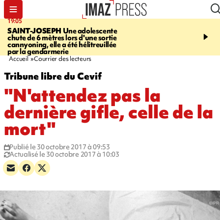
19:05
20:44
SAINT-JOSEPH
Une adolescente
À RETENIR CE SOIR
G
chute de 6 mètres lors d'une sortie
rouée de coups, cycliste,
cannyoning, elle a été hélitreuillée
personne disparue et c
par la gendarmerie
para-natation
Accueil
Courrier des lecteurs
Tribune libre du Cevif
"N'attendez pas la
dernière gifle, celle de la
mort"
Publié le 30 octobre 2017 à 09:53
Actualisé le 30 octobre 2017 à 10:03