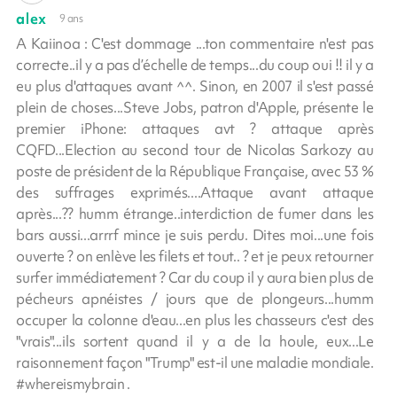
alex
9 ans
A Kaiinoa : C'est dommage ...ton commentaire n'est pas
correcte..il y a pas d’échelle de temps...du coup oui !! il y a
eu plus d'attaques avant ^^. Sinon, en 2007 il s'est passé
plein de choses...Steve Jobs, patron d'Apple, présente le
premier iPhone: attaques avt ? attaque après
CQFD...Election au second tour de Nicolas Sarkozy au
poste de président de la République Française, avec 53 %
des suffrages exprimés....Attaque avant attaque
après...?? humm étrange..interdiction de fumer dans les
bars aussi...arrrf mince je suis perdu. Dites moi...une fois
ouverte ? on enlève les filets et tout.. ? et je peux retourner
surfer immédiatement ? Car du coup il y aura bien plus de
pécheurs apnéistes / jours que de plongeurs...humm
occuper la colonne d'eau...en plus les chasseurs c'est des
"vrais"...ils sortent quand il y a de la houle, eux...Le
raisonnement façon "Trump" est-il une maladie mondiale.
#whereismybrain .