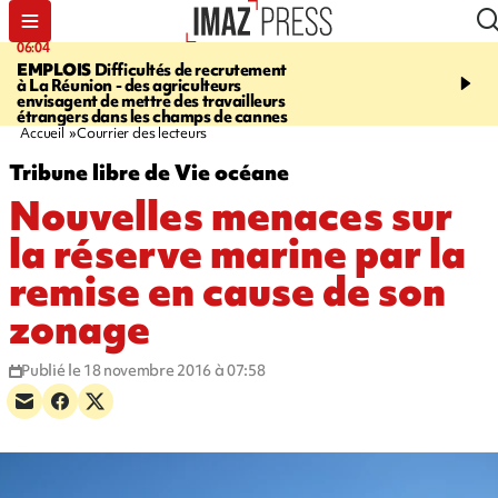
06:04
09:10
EMPLOIS
Difficultés de recrutement
SAINTE-SUZANNE
Un 
à La Réunion - des agriculteurs
en panne sur la RN2, la v
envisagent de mettre des travailleurs
et la bretelle de la sortie
étrangers dans les champs de cannes
l’échangeur de la Marin
Accueil
Courrier des lecteurs
Tribune libre de Vie océane
Nouvelles menaces sur
la réserve marine par la
remise en cause de son
zonage
Publié le 18 novembre 2016 à 07:58