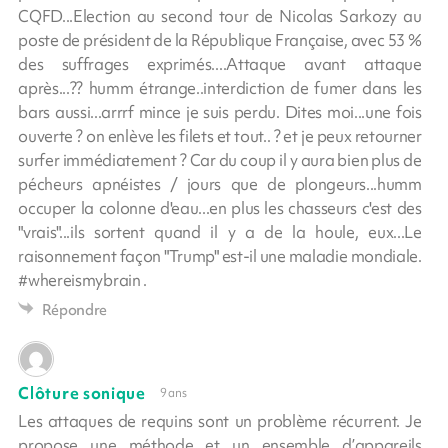
CQFD...Election au second tour de Nicolas Sarkozy au
poste de président de la République Française, avec 53 %
des suffrages exprimés....Attaque avant attaque
après...?? humm étrange..interdiction de fumer dans les
bars aussi...arrrf mince je suis perdu. Dites moi...une fois
ouverte ? on enlève les filets et tout.. ? et je peux retourner
surfer immédiatement ? Car du coup il y aura bien plus de
pécheurs apnéistes / jours que de plongeurs...humm
occuper la colonne d'eau...en plus les chasseurs c'est des
"vrais"...ils sortent quand il y a de la houle, eux...Le
raisonnement façon "Trump" est-il une maladie mondiale.
#whereismybrain .
Répondre
Clôture sonique
9 ans
Les attaques de requins sont un problème récurrent. Je
propose une méthode et un ensemble d’appareils