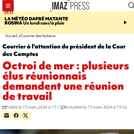
05:35
07:47
LA MÉTÉO DAPRÉ MATANTE
MAYOTTE
Une femme e
ROSINA
Un lundi sous la pluie
ses deux enfants meure
l'incendie de leur maiso
Accueil
Courrier des lecteurs
Courrier à l'attention du président de la Cour
des Comptes
Octroi de mer : plusieurs
élus réunionnais
demandent une réunion
de travail
Publié le 13 mars 2024 à 13:12
Actualisé le 13 mars 2024 à 13:16