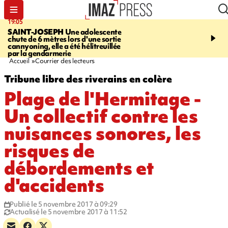
19:05
20:44
SAINT-JOSEPH
Une adolescente
À RETENIR CE SOIR
G
chute de 6 mètres lors d'une sortie
rouée de coups, cycliste,
cannyoning, elle a été hélitreuillée
personne disparue et c
par la gendarmerie
para-natation
Accueil
Courrier des lecteurs
Tribune libre des riverains en colère
Plage de l'Hermitage -
Un collectif contre les
nuisances sonores, les
risques de
débordements et
d'accidents
Publié le 5 novembre 2017 à 09:29
Actualisé le 5 novembre 2017 à 11:52