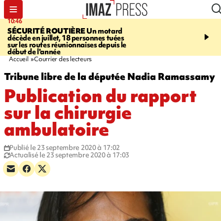
10:46
13:49
SÉCURITÉ ROUTIÈRE
Un motard
JUSTICE
Violences sexu
décède en juillet, 18 personnes tuées
mineurs - un courrier d
sur les routes réunionnaises depuis le
pointe les défaillances 
début de l'année
Accueil
Courrier des lecteurs
Tribune libre de la députée Nadia Ramassamy
Publication du rapport
sur la chirurgie
ambulatoire
Publié le 23 septembre 2020 à 17:02
Actualisé le 23 septembre 2020 à 17:03