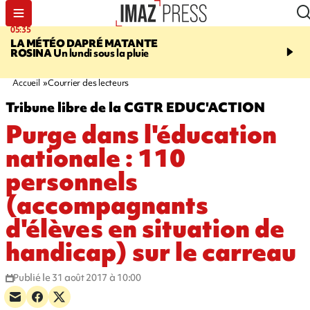
05:35
07:47
LA MÉTÉO DAPRÉ MATANTE
MAYOTTE
Une femme e
ROSINA
Un lundi sous la pluie
ses deux enfants meure
l'incendie de leur maiso
Accueil
Courrier des lecteurs
Tribune libre de la CGTR EDUC'ACTION
Purge dans l'éducation
nationale : 110
personnels
(accompagnants
d'élèves en situation de
handicap) sur le carreau
Publié le 31 août 2017 à 10:00