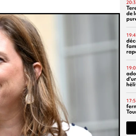
20:3
Ter
de l
pur
19:4
déc
fam
rap
19:0
ado
d'un
hél
17:5
fer
Tour