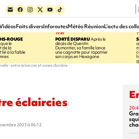
Vidéos
Faits divers
Inforoutes
Météo Réunion
L’actu des coll
19:49
1
OIS-ROUGE
PORTÉ DISPARU
Après le
S
 que le
décès de Quentin
a
t de la
Dumontier, sa famille lance
m
ié à la faible
une cagnotte pour rapatrier
c
annes
son corps en Hexagone
h
g
elle : entre éclaircies et zones d’ombre
En
tre éclaircies
20:4
Gra
squ
cha
novembre 2023 à 06:12