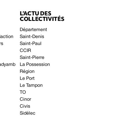
L’ACTU DES
COLLECTIVITÉS
Département
daction
Saint-Denis
rs
Saint-Paul
CCIR
Saint-Pierre
 gadyamb
La Possession
Région
Le Port
Le Tampon
TO
Cinor
Civis
Sidélec