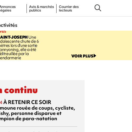
Annonces
Avis & marchés
Courrier des
légales
publics
lecteurs
ectivités
9:05
AINT-JOSEPH
Une
dolescente chute de 6
ètres lors d'une sortie
annyoning, elle a été
élitreuillée par la
VOIR PLUS
endarmerie
 continu
À RETENIR CE SOIR
4
moune rouée de coups, cycliste,
ishy, personne disparue et
mpion de para-natation