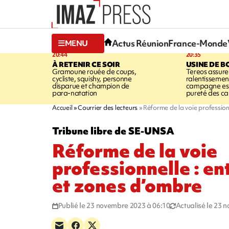
Actus Réunion
France-Monde
MENU
20:44
20:35
À RETENIR CE SOIR
USINE DE B
Gramoune rouée de coups,
Tereos assure
cycliste, squishy, personne
ralentissemen
disparue et champion de
campagne est l
para-natation
pureté des c
Accueil
Courrier des lecteurs
Réforme de la voie professionn
Tribune libre de SE-UNSA
Réforme de la voie
professionnelle : en
et zones d’ombre
Publié le 23 novembre 2023 à 06:10
Actualisé le 23 