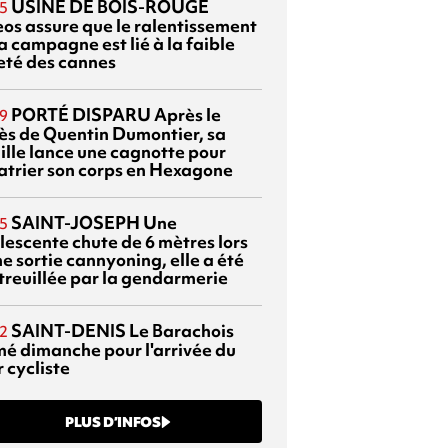
USINE DE BOIS-ROUGE
5
eos assure que le ralentissement
a campagne est lié à la faible
eté des cannes
PORTÉ DISPARU
Après le
9
ès de Quentin Dumontier, sa
ille lance une cagnotte pour
atrier son corps en Hexagone
SAINT-JOSEPH
Une
5
lescente chute de 6 mètres lors
e sortie cannyoning, elle a été
itreuillée par la gendarmerie
SAINT-DENIS
Le Barachois
2
mé dimanche pour l'arrivée du
 cycliste
PLUS D’INFOS