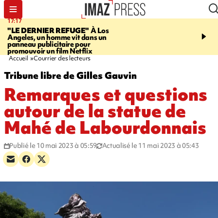
17:17
06:50
"LE DERNIER REFUGE"
À Los
À LA UNE CE MATIN
X
Angeles, un homme vit dans un
rappeur condamné, jour
panneau publicitaire pour
santé, rétro, Paris en bu
promouvoir un film Netflix
Accueil
Courrier des lecteurs
Tribune libre de Gilles Gauvin
Remarques et questions
autour de la statue de
Mahé de Labourdonnais
Publié le 10 mai 2023 à 05:59
Actualisé le 11 mai 2023 à 05:43