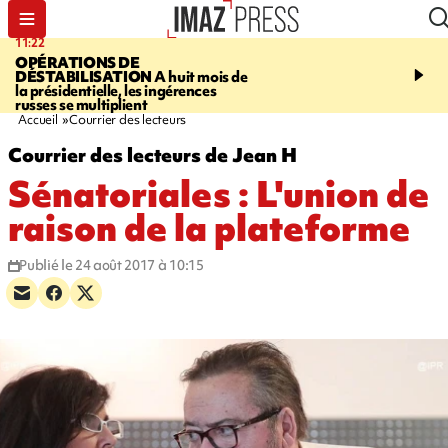
11:22
14:51
OPÉRATIONS DE
PARA-NATATION
Le P
DÉSTABILISATION
A huit mois de
Rivière triple champion
la présidentielle, les ingérences
russes se multiplient
Accueil
Courrier des lecteurs
Courrier des lecteurs de Jean H
Sénatoriales : L'union de
raison de la plateforme
Publié le 24 août 2017 à 10:15