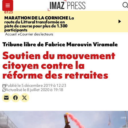
07:23
08:37
MARATHON DE LA CORNICHE
La
SAINT-DENIS
Lancemen
route du Littoral transformée en
braderie de l'océan pour
piste de course pour plus de 1.300
pouvoir d'achat des fami
participants
soutenir les commerçan
Accueil
Courrier des lecteurs
Tribune libre de Fabrice Marouvin Viramale
Soutien du mouvement
citoyen contre la
réforme des retraites
Publié le 5 décembre 2019 à 12:23
Actualisé le 8 juillet 2020 à 19:18